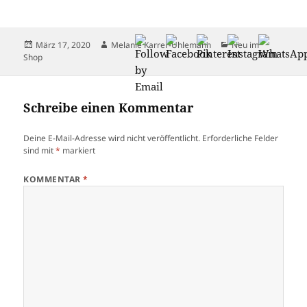
Veröffentlicht
Autor
Kategorien
März 17, 2020
Melanie Karrer-Uhlemann
Neu im
am
Shop
Schreibe einen Kommentar
Deine E-Mail-Adresse wird nicht veröffentlicht.
Erforderliche Felder
sind mit
*
markiert
KOMMENTAR
*