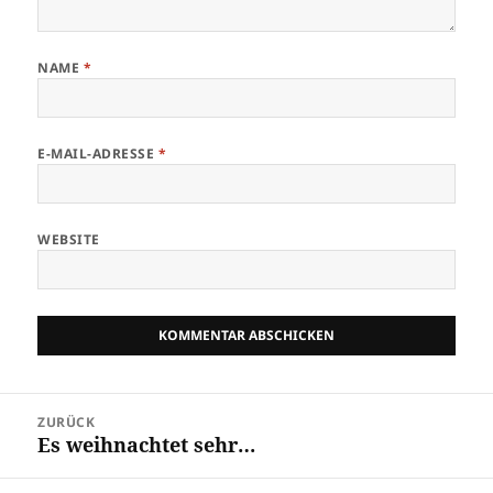
NAME
*
E-MAIL-ADRESSE
*
WEBSITE
Beitragsnavigation
ZURÜCK
Es weihnachtet sehr…
Vorheriger
Beitrag: