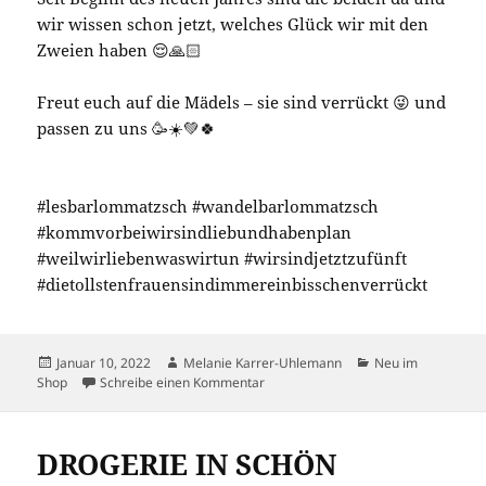
wir wissen schon jetzt, welches Glück wir mit den
Zweien haben 😌🙏🏻
Freut euch auf die Mädels – sie sind verrückt 😜 und
passen zu uns 🥳☀️💚🍀
#lesbarlommatzsch #wandelbarlommatzsch
#kommvorbeiwirsindliebundhabenplan
#weilwirliebenwaswirtun #wirsindjetztzufünft
#dietollstenfrauensindimmereinbisschenverrückt
Veröffentlicht
Autor
Kategorien
Januar 10, 2022
Melanie Karrer-Uhlemann
Neu im
am
zu 💚 Unsere Neuen 💚
Shop
Schreibe einen Kommentar
DROGERIE IN SCHÖN