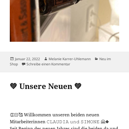
Veröffentlicht
Autor
Kategorien
Januar 22, 2022
Melanie Karrer-Uhlemann
Neu im
am
zu !!! NEU BEI UNS !!!
Shop
Schreibe einen Kommentar
💚 Unsere Neuen 💚
👏🏻🥰 Willkommen unseren beiden neuen
Mitarbeiterinnen 𝙲𝙻𝙰𝚄𝙳𝙸𝙰 𝚞𝚗𝚍 𝚂𝙸𝙼𝙾𝙽𝙴 🤗🍀
Seit Beginn des neuen Jahres sind die beiden da und