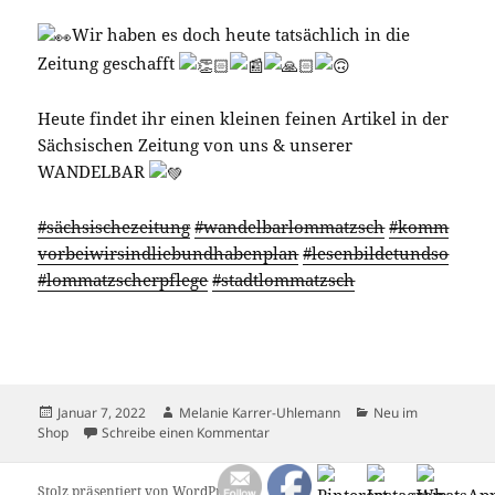
Wir haben es doch heute tatsächlich in die
Zeitung geschafft
Heute findet ihr einen kleinen feinen Artikel in der
Sächsischen Zeitung von uns & unserer
WANDELBAR
#sächsischezeitung
#wandelbarlommatzsch
#komm
vorbeiwirsindliebundhabenplan
#lesenbildetundso
#lommatzscherpflege
#stadtlommatzsch
Veröffentlicht
Autor
Kategorien
Januar 7, 2022
Melanie Karrer-Uhlemann
Neu im
am
zu DROGERIE IN SCHÖN
Shop
Schreibe einen Kommentar
Stolz präsentiert von WordPress